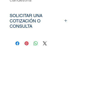
clandestina
SOLICITAR UNA
COTIZACIÓN O
CONSULTA
Para poder adquirir nuestros
productos, tiendría que
envíarno los tamaños
aproximados de su vinil o
fotomural (Alto y Ancho), el
nombre y categoría de la
imagen elegida de nuestra
web, si cuenta con un diseño
personalizado, nos puede
enviar la imagen directamente
a
peruvinil@gmail.com
, tambi
en puedes utilizar nuestra