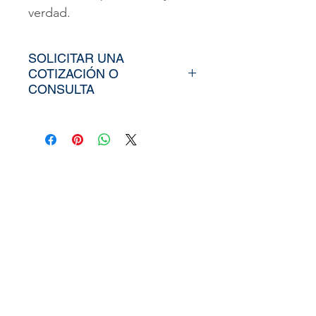
verdad.
SOLICITAR UNA
COTIZACIÓN O
CONSULTA
Para poder adquirir nuestros
productos, tiendría que
envíarno los tamaños
aproximados de su vinil o
fotomural (Alto y Ancho), el
nombre y categoría de la
imagen elegida de nuestra
web, si cuenta con un diseño
personalizado, nos puede
enviar la imagen directamente
a
peruvinil@gmail.com
, tambi