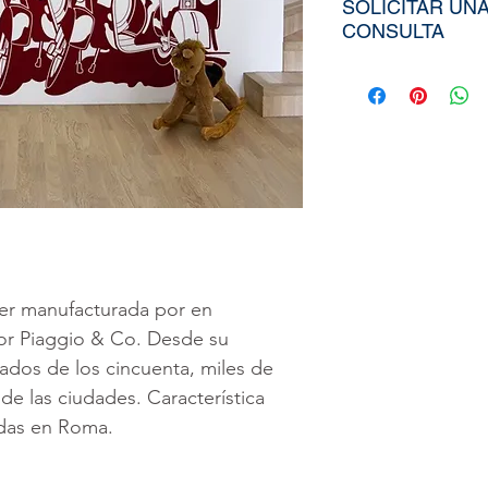
SOLICITAR UN
CONSULTA
Para poder adqui
tiendría que env
aproximados de s
Ancho), el nombr
elegida de nuest
diseño personali
imagen directa
a
peruvinil@gma
er manufacturada por en
utilizar nuestra
por Piaggio & Co. Desde su
ados de los cincuenta, miles de
 de las ciudades. Característica
das en Roma.