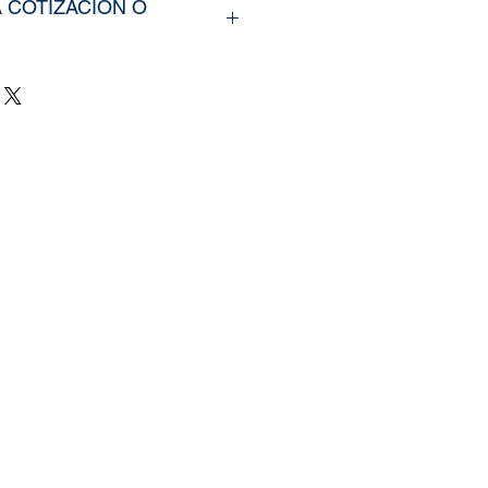
A COTIZACIÓN O
rir nuestros productos,
íarno los tamaños
u vinil o fotomural (Alto y
e y categoría de la imagen
ra web, si cuenta con un
zado, nos puede enviar la
mente
il.com
, tambien puedes
 pagina de
Contacto.