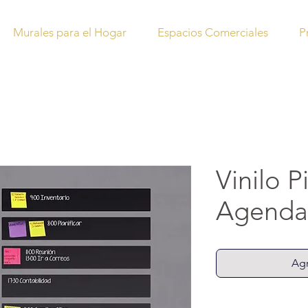
Murales para el Hogar
Espacios Comerciales
P
Vinilo P
Agenda
Agr