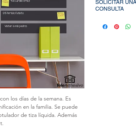
SOLICITAR UN
CONSULTA
Para poder adqui
tiendría que env
aproximados de s
Ancho), el nombr
elegida de nuest
diseño personali
imagen directa
a
peruvinil@gma
utilizar nuestra
 con los días de la semana. Es
ficación en la familia. Se puede
 rotulador de tiza líquida. Además
t.