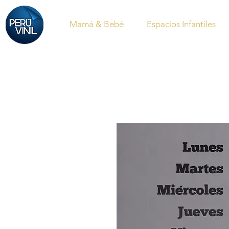
Mamá & Bebé
Espacios Infantiles