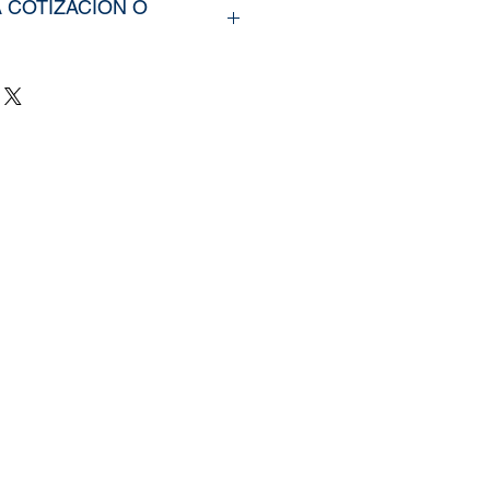
A COTIZACIÓN O
rir nuestros productos,
íarno los tamaños
u vinil o fotomural (Alto y
e y categoría de la imagen
ra web, si cuenta con un
zado, nos puede enviar la
mente
il.com
, tambien puedes
 pagina de
Contacto.