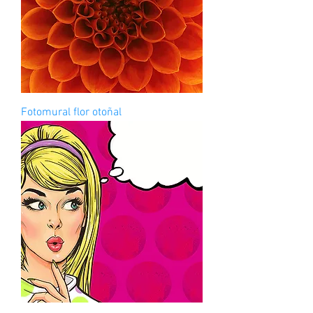
Fotomural flor otoñal